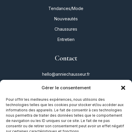
Tendances/Mode
Nouveautés
Chaussures
Entretien
Contact
hello@anniechausseur.fr
Gérer le consentement
Réseaux
Pour offrir les meilleures expériences, nous utilisons des
technologies telles que les cookies pour stocker et/ou accéder aux
Instagram
informations des appareils. Le fait de consentir à ces technologies
nous permettra de traiter des données telles que le comportement
Twitter
de navigation ou les ID uniques sur ce site. Le fait de ne pas
consentir ou de retirer son consentement peut avoir un effet négatif
Facebook
sur certaines caractéristiques et fonctions.