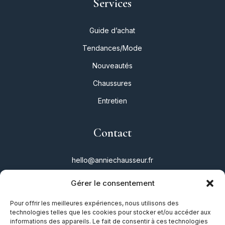
Services
Guide d’achat
Tendances/Mode
Nouveautés
Chaussures
Entretien
Contact
hello@anniechausseur.fr
Gérer le consentement
Réseaux
Pour offrir les meilleures expériences, nous utilisons des
technologies telles que les cookies pour stocker et/ou accéder aux
Instagram
informations des appareils. Le fait de consentir à ces technologies