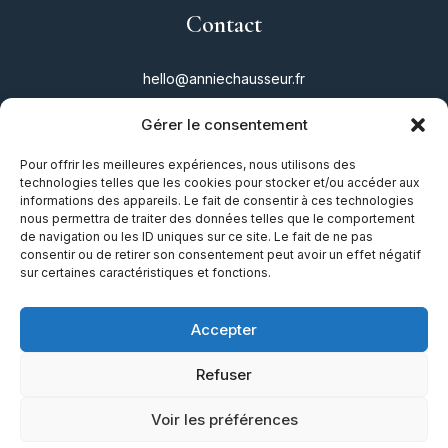
Contact
hello@anniechausseur.fr
Gérer le consentement
Réseaux
Pour offrir les meilleures expériences, nous utilisons des
technologies telles que les cookies pour stocker et/ou accéder aux
Instagram
informations des appareils. Le fait de consentir à ces technologies
nous permettra de traiter des données telles que le comportement
Twitter
de navigation ou les ID uniques sur ce site. Le fait de ne pas
consentir ou de retirer son consentement peut avoir un effet négatif
Facebook
sur certaines caractéristiques et fonctions.
TikTok
Accepter
Refuser
Mentions légales
|
Plan du site
|
Guide
Voir les préférences