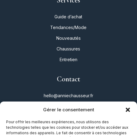
Services
Guide d’achat
Tendances/Mode
Nouveautés
Chaussures
Entretien
Contact
hello@anniechausseur.fr
Gérer le consentement
Réseaux
Pour offrir les meilleures expériences, nous utilisons des
technologies telles que les cookies pour stocker et/ou accéder aux
Instagram
informations des appareils. Le fait de consentir à ces technologies