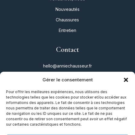
Nouveautés
Chaussures
Entretien
Contact
hello@anniechausseur.fr
Gérer le consentement
Réseaux
Pour offrir les meilleures expériences, nous utilisons des
technologies telles que les cookies pour stocker et/ou accéder aux
Instagram
informations des appareils. Le fait de consentir à ces technologies
nous permettra de traiter des données telles que le comportement
Twitter
de navigation ou les ID uniques sur ce site. Le fait de ne pas
consentir ou de retirer son consentement peut avoir un effet négatif
Facebook
sur certaines caractéristiques et fonctions.
TikTok