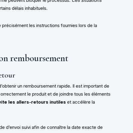
orme peuvent bloquer le processus.
Ces situations
tains délais inhabituels.
re précisément les instructions fournies lors de la
 son remboursement
etour
d’obtenir un remboursement rapide. Il est important de
correctement le produit et de joindre tous les éléments
te les allers-retours inutiles
et accélère la
e d’envoi suivi afin de connaître la date exacte de