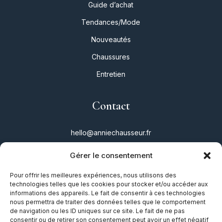
Guide d’achat
Tendances/Mode
Nouveautés
Chaussures
Entretien
Contact
hello@anniechausseur.fr
Gérer le consentement
Réseaux
Pour offrir les meilleures expériences, nous utilisons des
technologies telles que les cookies pour stocker et/ou accéder aux
Instagram
informations des appareils. Le fait de consentir à ces technologies
nous permettra de traiter des données telles que le comportement
Twitter
de navigation ou les ID uniques sur ce site. Le fait de ne pas
consentir ou de retirer son consentement peut avoir un effet négatif