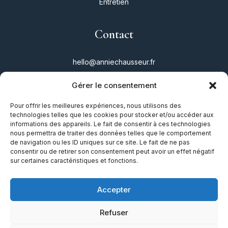
Entretien
Contact
hello@anniechausseur.fr
Gérer le consentement
Réseaux
Pour offrir les meilleures expériences, nous utilisons des
technologies telles que les cookies pour stocker et/ou accéder aux
Instagram
informations des appareils. Le fait de consentir à ces technologies
nous permettra de traiter des données telles que le comportement
Twitter
de navigation ou les ID uniques sur ce site. Le fait de ne pas
consentir ou de retirer son consentement peut avoir un effet négatif
Facebook
sur certaines caractéristiques et fonctions.
TikTok
Accepter
Refuser
Mentions légales
|
Plan du site
|
Guide