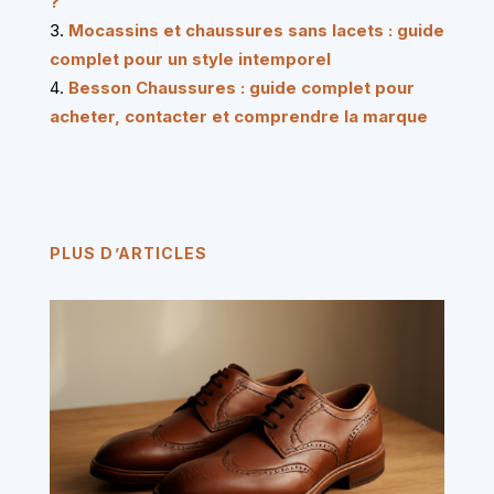
?
Mocassins et chaussures sans lacets : guide
complet pour un style intemporel
Besson Chaussures : guide complet pour
acheter, contacter et comprendre la marque
PLUS D’ARTICLES