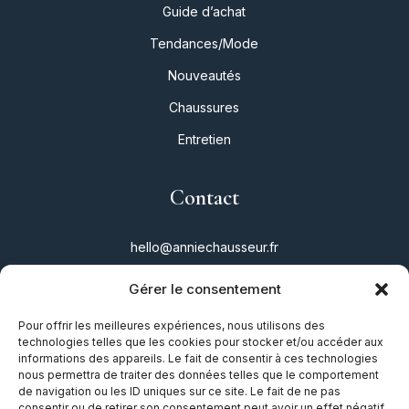
Guide d’achat
Tendances/Mode
Nouveautés
Chaussures
Entretien
Contact
hello@anniechausseur.fr
Gérer le consentement
Réseaux
Pour offrir les meilleures expériences, nous utilisons des
technologies telles que les cookies pour stocker et/ou accéder aux
Instagram
informations des appareils. Le fait de consentir à ces technologies
nous permettra de traiter des données telles que le comportement
Twitter
de navigation ou les ID uniques sur ce site. Le fait de ne pas
consentir ou de retirer son consentement peut avoir un effet négatif