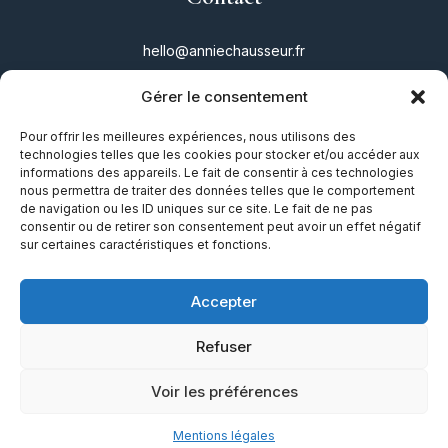
hello@anniechausseur.fr
Gérer le consentement
Réseaux
Pour offrir les meilleures expériences, nous utilisons des
technologies telles que les cookies pour stocker et/ou accéder aux
Instagram
informations des appareils. Le fait de consentir à ces technologies
nous permettra de traiter des données telles que le comportement
Twitter
de navigation ou les ID uniques sur ce site. Le fait de ne pas
consentir ou de retirer son consentement peut avoir un effet négatif
Facebook
sur certaines caractéristiques et fonctions.
TikTok
Accepter
Refuser
Mentions légales
|
Plan du site
|
Guide
Voir les préférences
Mentions légales