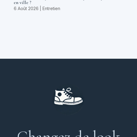
en ville ?
6 Août 2026
|
Entretien
Changez de look