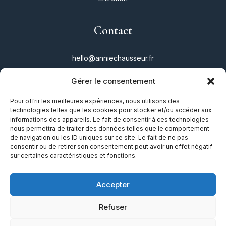
Contact
hello@anniechausseur.fr
Gérer le consentement
Réseaux
Pour offrir les meilleures expériences, nous utilisons des
technologies telles que les cookies pour stocker et/ou accéder aux
Instagram
informations des appareils. Le fait de consentir à ces technologies
nous permettra de traiter des données telles que le comportement
Twitter
de navigation ou les ID uniques sur ce site. Le fait de ne pas
consentir ou de retirer son consentement peut avoir un effet négatif
Facebook
sur certaines caractéristiques et fonctions.
TikTok
Accepter
Refuser
Mentions légales
|
Plan du site
|
Guide