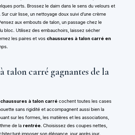
uelques ports. Brossez le daim dans le sens du velours et
Sur cuir lisse, un nettoyage doux suivi d’une crème
 Pensez aux embouts de talon, un passage chez le
u bloc. Utilisez des embauchoirs, laissez sécher
ernez les paires et vos
chaussures à talon carré en
mps.
à talon carré gagnantes de la
s
chaussures à talon carré
cochent toutes les cases
ilhouette sans rigidité et accompagnent aussi bien la
ouant sur les formes, les matières et les associations,
rythme de la
rentrée
. Choisissez des coupes nettes,
rchitecturé imposer son élégance, jour après jour.