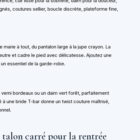
rence, cuir lisse pour la sobriété, daim pour la douceur,
gnés, coutures sellier, boucle discrète, plateforme fine,
e marie à tout, du pantalon large à la jupe crayon. La
neutre et cadre le pied avec délicatesse. Ajoutez une
 un essentiel de la garde-robe.
r verni bordeaux ou un daim vert forêt, parfaitement
é à une bride T-bar donne un twist couture maîtrisé,
onnel.
 talon carré pour la rentrée