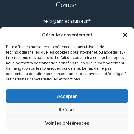
Contact
hello@anniechausseur.fr
Gérer le consentement
Réseaux
Pour offrir les meilleures expériences, nous utilisons des
technologies telles que les cookies pour stocker et/ou accéder aux
Instagram
informations des appareils. Le fait de consentir à ces technologies
nous permettra de traiter des données telles que le comportement
Twitter
de navigation ou les ID uniques sur ce site. Le fait de ne pas
consentir ou de retirer son consentement peut avoir un effet négatif
Facebook
sur certaines caractéristiques et fonctions.
TikTok
Accepter
Refuser
Mentions légales
|
Plan du site
|
Guide
Voir les préférences