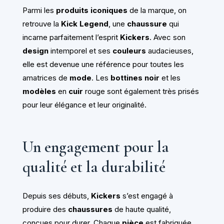
Parmi les
produits iconiques
de la marque, on
retrouve la
Kick Legend
, une
chaussure
qui
incarne parfaitement l’esprit
Kickers
. Avec son
design
intemporel et ses
couleurs
audacieuses,
elle est devenue une référence pour toutes les
amatrices de
mode
. Les
bottines noir
et les
modèles
en
cuir
rouge sont également très prisés
pour leur élégance et leur originalité.
Un engagement pour la
qualité et la durabilité
Depuis ses débuts,
Kickers
s’est engagé à
produire des
chaussures
de haute qualité,
conçues pour durer. Chaque
pièce
est fabriquée