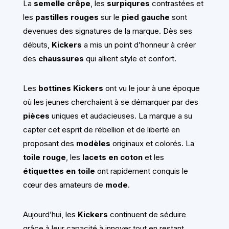
La
semelle crêpe
, les
surpiqures
contrastées et
les
pastilles rouges
sur le
pied gauche
sont
devenues des signatures de la marque. Dès ses
débuts,
Kickers
a mis un point d’honneur à créer
des
chaussures
qui allient style et confort.
Les
bottines Kickers
ont vu le jour à une époque
où les jeunes cherchaient à se démarquer par des
pièces
uniques et audacieuses. La marque a su
capter cet esprit de rébellion et de liberté en
proposant des
modèles
originaux et colorés. La
toile rouge
, les
lacets en coton
et les
étiquettes en toile
ont rapidement conquis le
cœur des amateurs de
mode
.
Aujourd’hui, les
Kickers
continuent de séduire
grâce à leur capacité à innover tout en restant