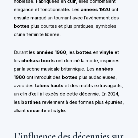
noblesse. Fabriquées en
cuir
, elles combinaient
élégance et fonctionnalité. Les
années 1920
ont
ensuite marqué un tournant avec l’avènement des
bottes
plus courtes et plus pratiques, symboles
d’une féminité libérée.
Durant les
années 1960
, les
bottes
en
vinyle
et
les
chelsea boots
ont dominé la mode, inspirées
par la scène musicale britannique. Les
années
1980
ont introduit des
bottes
plus audacieuses,
avec des
talons hauts
et des motifs extravagants,
un clin d’œil à l’excès de cette décennie. En 2024,
les
bottines
reviennent à des formes plus épurées,
alliant
sécurité
et
style
.
L’influence des décennies sur