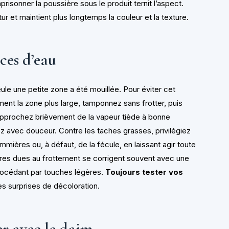
prisonner la poussière sous le produit ternit l’aspect.
utur et maintient plus longtemps la couleur et la texture.
aces d’eau
le une petite zone a été mouillée. Pour éviter cet
ment la zone plus large, tamponnez sans frotter, puis
, approchez brièvement de la vapeur tiède à bonne
ez avec douceur. Contre les taches grasses, privilégiez
ières ou, à défaut, de la fécule, en laissant agir toute
res dues au frottement se corrigent souvent avec une
océdant par touches légères.
Toujours tester vos
es surprises de décoloration.
er avec le daim