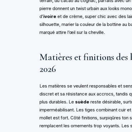
terrain, du cacao au cognac, parfaits avec u
pierre donnent un twist urbain aux looks mo
d’
ivoire
et de crème, super chic avec des lai
silhouette, marier la couleur de la bottine au 
marqué attire l’œil sur la cheville.
Matières et finitions des
2026
Les matières se veulent responsables et sens
discret et sa résistance aux accrocs, tandis q
plus durables. Le
suède
reste désirable, surt
imperméabilisant. Les tiges combinant cuir e
mollet est fort. Côté finitions, surpiqûres ton
remplacent les ornements trop voyants. Les