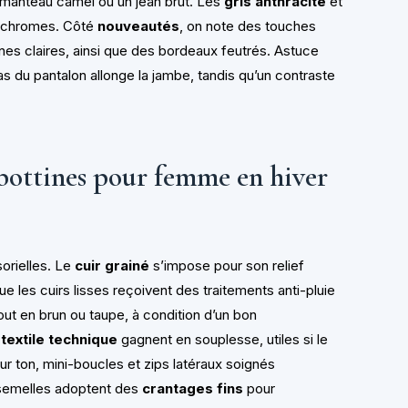
n manteau camel ou un jean brut. Les
gris anthracite
et
nochromes. Côté
nouveautés
, on note des touches
nes claires, ainsi que des bordeaux feutrés. Astuce
bas du pantalon allonge la jambe, tandis qu’un contraste
 bottines pour femme en hiver
orielles. Le
cuir grainé
s’impose pour son relief
ue les cuirs lisses reçoivent des traitements anti-pluie
out en brun ou taupe, à condition d’un bon
t
textile technique
gagnent en souplesse, utiles si le
 sur ton, mini-boucles et zips latéraux soignés
 semelles adoptent des
crantages fins
pour